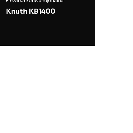
Frezarka konwencjonalna
Knuth KB1400
Ostatnie
realizacje